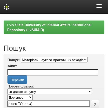
Skip
navigation
Lviv State University of Internal Affairs Institutional
Repository (LvSUIAIR)
Пошук
Пошук:
запит
Поточні фільтри: