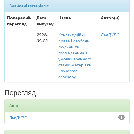
Знайдені матеріали:
Попередній
Дата
Назва
Автор(и)
перегляд
випуску
2022-
Конституційні
ЛьвДУВС
06-23
права і свободи
людини та
громадянина в
умовах воєнного
стану: матеріали
наукового
семінару
Перегляд
Автор
ЛьвДУВС
1