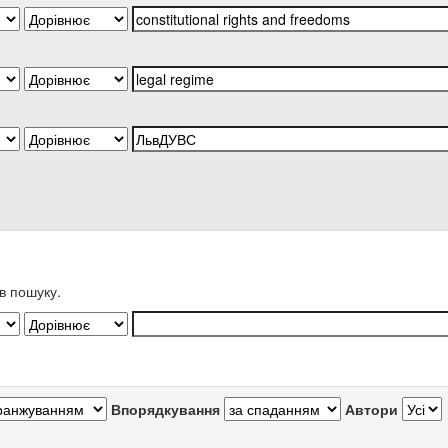
в пошуку.
Впорядкування
Автори