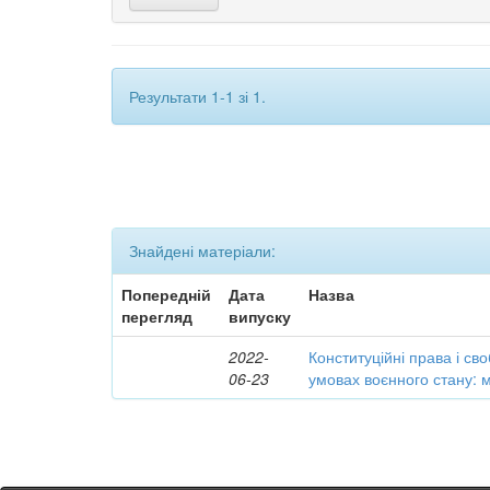
Результати 1-1 зі 1.
Знайдені матеріали:
Попередній
Дата
Назва
перегляд
випуску
2022-
Конституційні права і с
06-23
умовах воєнного стану: 