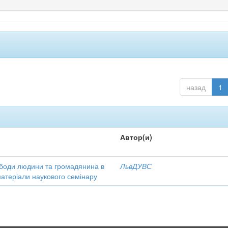
назад
1
Автор(и)
вободи людини та громадянина в
ЛьвДУВС
матеріали наукового семінару