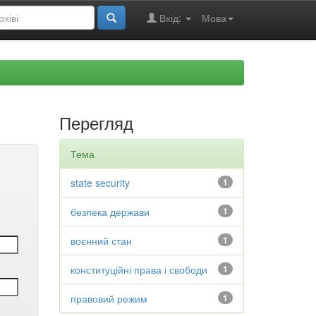
Вхід:
Мова
Перегляд
Тема
state security
1
безпека держави
1
воєнний стан
1
конституційні права і свободи
1
правовий режим
1