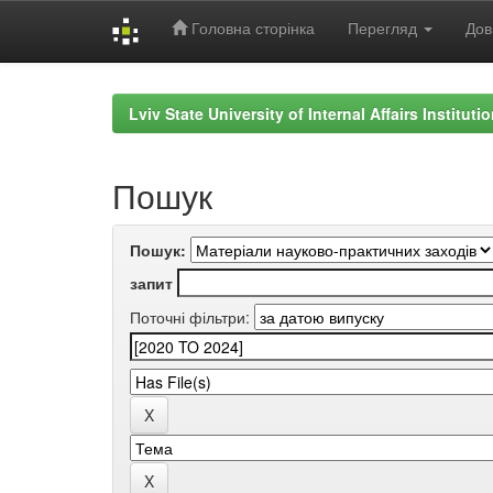
Головна сторінка
Перегляд
Дов
Skip
navigation
Lviv State University of Internal Affairs Institut
Пошук
Пошук:
запит
Поточні фільтри: