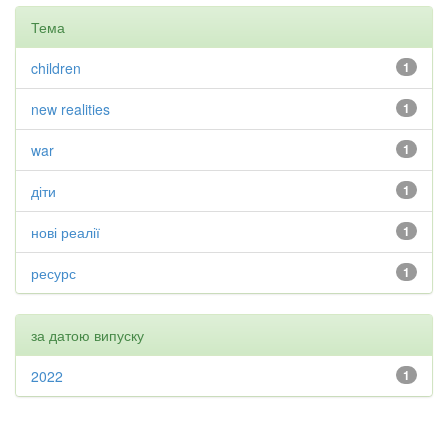
Тема
children
1
new realities
1
war
1
діти
1
нові реалії
1
ресурс
1
за датою випуску
2022
1