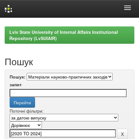
Skip
navigation
Lviv State University of Internal Affairs Institutional
Repository (LvSUIAIR)
Пошук
Пошук:
запит
Поточні фільтри: