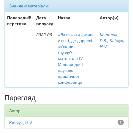
Знайдені матеріали:
Попередній
Дата
Назва
Автор(и)
перегляд
випуску
2022-06
«Як вижити дитині
Католик,
у світі, де дорослі
Г.В.
;
Katolyk,
«з’їхали з
H.V.
глузду?»:
матеріали IV
Міжнародної
науково-
практичної
конференції
Перегляд
Автор
Katolyk, H.V.
1