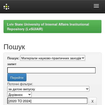
Skip
navigation
Lviv State University of Internal Affairs Institutional
Repository (LvSUIAIR)
Пошук
Пошук:
запит
Поточні фільтри: