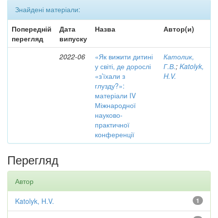
Знайдені матеріали:
Попередній
Дата
Назва
Автор(и)
перегляд
випуску
2022-06
«Як вижити дитині
Католик,
у світі, де дорослі
Г.В.
;
Katolyk,
«з’їхали з
H.V.
глузду?»:
матеріали IV
Міжнародної
науково-
практичної
конференції
Перегляд
Автор
Katolyk, H.V.
1