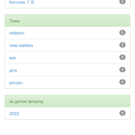
Католик, Г.В.
1
Тема
children
1
new realities
1
war
1
діти
1
ресурс
1
за датою випуску
2022
1