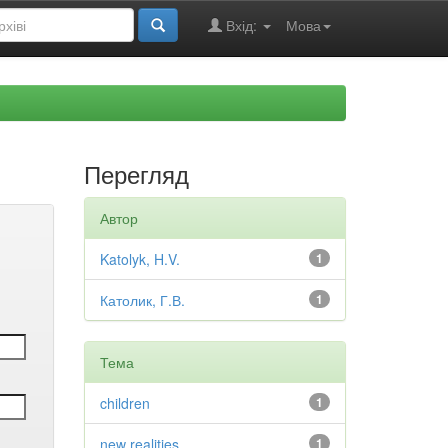
Вхід:
Мова
Перегляд
Автор
Katolyk, H.V.
1
Католик, Г.В.
1
Тема
children
1
new realities
1