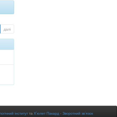
далі
огічний інститут
та
Х’юлет Пакард
-
Зворотний зв’язок