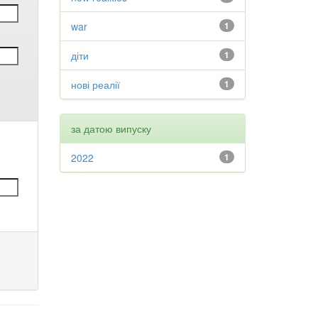
war
1
діти
1
нові реалії
1
за датою випуску
2022
1