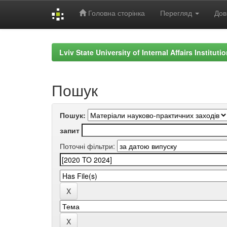
Головна сторінка
Перегляд
Дов
Skip
navigation
Lviv State University of Internal Affairs Institut
Пошук
Пошук:
запит
Поточні фільтри: