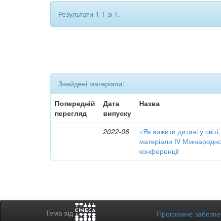
Результати 1-1 зі 1.
Знайдені матеріали:
Попередній
Дата
Назва
перегляд
випуску
2022-06
«Як вижити дитині у світі,
матеріали IV Міжнародно
конференції
Тема від
Програмне забезп