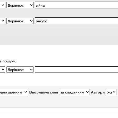
в пошуку.
Впорядкування
Автори