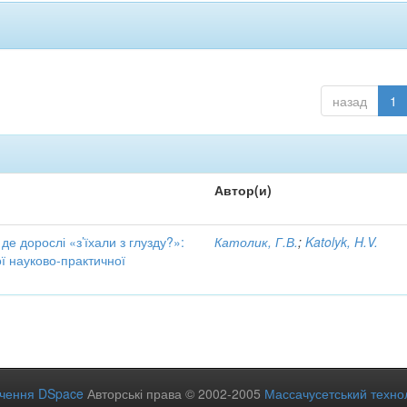
назад
1
Автор(и)
 де дорослі «з’їхали з глузду?»:
Католик, Г.В.
;
Katolyk, H.V.
ї науково-практичної
ечення DSpace
Авторські права © 2002-2005
Массачусетський технол