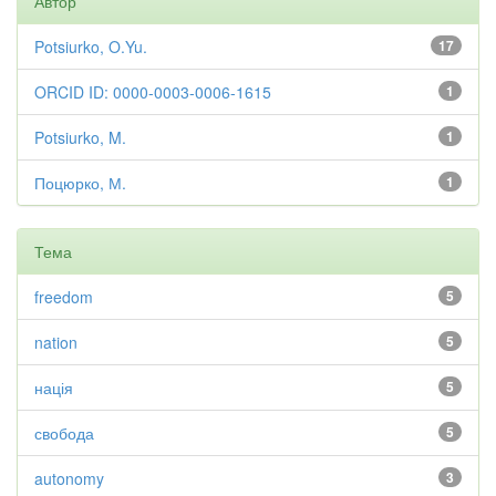
Автор
Potsiurko, O.Yu.
17
ORCID ID: 0000-0003-0006-1615
1
Potsiurko, M.
1
Поцюрко, М.
1
Тема
freedom
5
nation
5
нація
5
свобода
5
autonomy
3