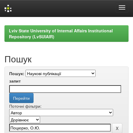
Skip
navigation
Lviv State University of Internal Affairs Institutional
Repository (LvSUIAIR)
Пошук
Пошук:
запит
Поточні фільтри: