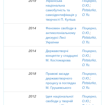
2019
Українська
Поцюрко,
національна
О.Ю.
;
самобутність та
Potsiurko,
самоідентифікація у
O.Yu.
творчості П. Куліша
2014
Феномен свободи в
Поцюрко,
антиколоніальному
О.Ю.
;
дискурсі Лесі
Potsiurko,
Українки
O.Yu.
2014
Державотворчі
Поцюрко,
концепти у спадщині
О.Ю.
;
М. Костомарова
Potsiurko,
O.Yu.
2018
Правові засади
Поцюрко,
державотворчого
О.Ю.
;
процесу в поглядах
Potsiurko,
М. Грушевського
O.Yu.
2012
Ідея національної
Поцюрко,
свободи у творчій
О.Ю.
;