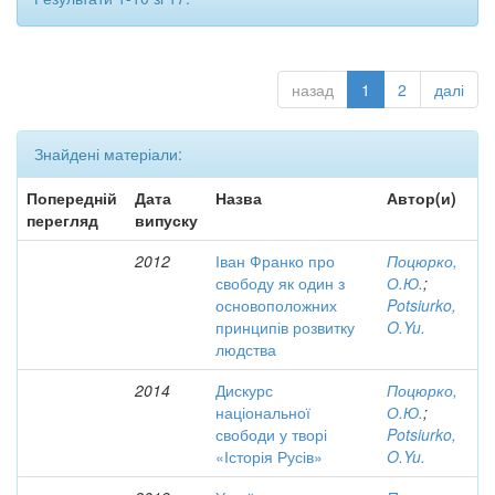
назад
1
2
далі
Знайдені матеріали:
Попередній
Дата
Назва
Автор(и)
перегляд
випуску
2012
Іван Франко про
Поцюрко,
свободу як один з
О.Ю.
;
основоположних
Potsiurko,
принципів розвитку
O.Yu.
людства
2014
Дискурс
Поцюрко,
національної
О.Ю.
;
свободи у творі
Potsiurko,
«Історія Русів»
O.Yu.