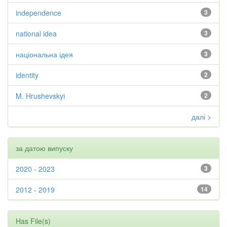
independence
3
national idea
3
національна ідея
3
identity
2
M. Hrushevskyi
2
далі >
за датою випуску
2020 - 2023
3
2012 - 2019
14
Has File(s)