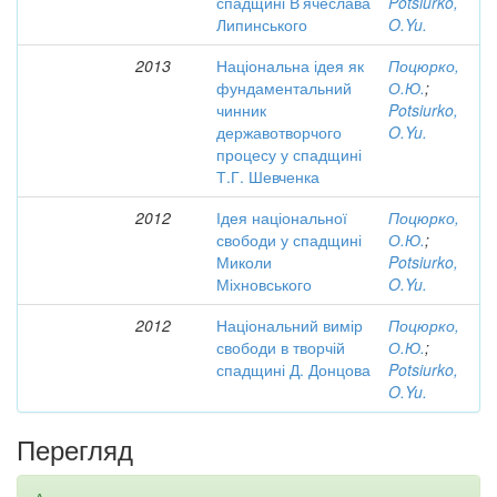
спадщині В’ячеслава
Potsiurko,
Липинського
O.Yu.
2013
Національна ідея як
Поцюрко,
фундаментальний
О.Ю.
;
чинник
Potsiurko,
державотворчого
O.Yu.
процесу у спадщині
Т.Г. Шевченка
2012
Ідея національної
Поцюрко,
свободи у спадщині
О.Ю.
;
Миколи
Potsiurko,
Міхновського
O.Yu.
2012
Національний вимір
Поцюрко,
свободи в творчій
О.Ю.
;
спадщині Д. Донцова
Potsiurko,
O.Yu.
Перегляд