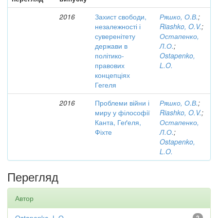
2016
Захист свободи,
Ряшко, О.В.
;
незалежності і
Riashko, O.V.
;
суверенітету
Остапенко,
держави в
Л.О.
;
політико-
Ostapenko,
правових
L.O.
концепціях
Гегеля
2016
Проблеми війни і
Ряшко, О.В.
;
миру у філософії
Riashko, O.V.
;
Канта, Геґеля,
Остапенко,
Фіхте
Л.О.
;
Ostapenko,
L.O.
Перегляд
Автор
2