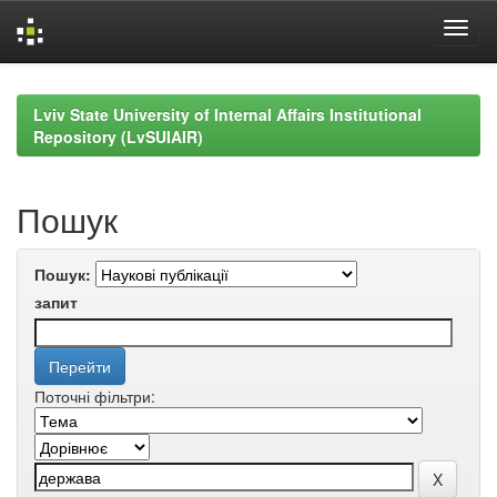
Skip
navigation
Lviv State University of Internal Affairs Institutional
Repository (LvSUIAIR)
Пошук
Пошук:
запит
Поточні фільтри: