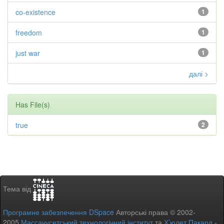
co-existence
1
freedom
1
just war
1
далі >
Has File(s)
true
2
Тема від
Програмне забезпечення DSpace
Авторські права © 2002-
2005
Массачусетський технологічний інститут
та
Х’юлет Пакард
-