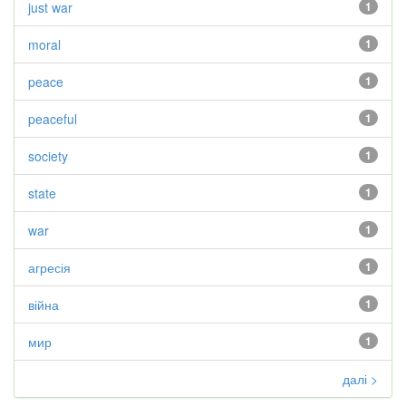
just war
1
moral
1
peace
1
peaceful
1
society
1
state
1
war
1
агресія
1
війна
1
мир
1
далі >