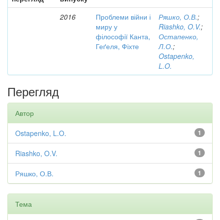
2016
Проблеми війни і
Ряшко, О.В.
;
миру у
Riashko, O.V.
;
філософії Канта,
Остапенко,
Геґеля, Фіхте
Л.О.
;
Ostapenko,
L.O.
Перегляд
Автор
Ostapenko, L.O.
1
Riashko, O.V.
1
Ряшко, О.В.
1
Тема