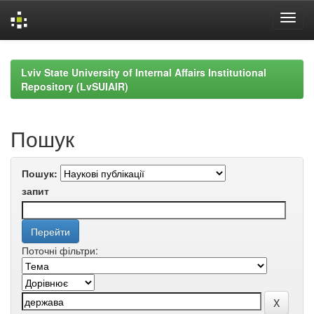
Skip
navigation
Lviv State University of Internal Affairs Institutional
Repository (LvSUIAIR)
Пошук
Пошук:
запит
Поточні фільтри: