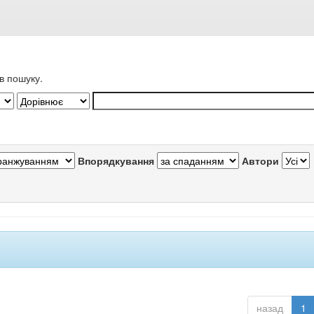
в пошуку.
Впорядкування
Автори
назад
1