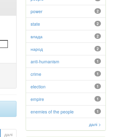
power
2
state
2
влада
2
народ
2
anti-humanism
1
crime
1
election
1
empire
1
enemies of the people
1
далі >
далі