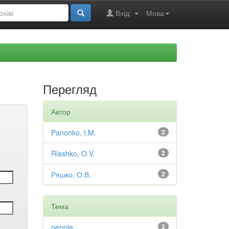
Вхід:
Мова
Перегляд
Автор
Panonko, I.M.
2
Riashko, O.V.
2
Ряшко, О.В.
2
Тема
people
2