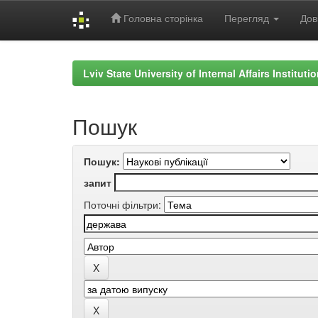
Головна сторінка
Перегляд
Дов
Skip
navigation
Lviv State University of Internal Affairs Institut
Пошук
Пошук:
запит
Поточні фільтри: