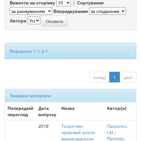
Вивести на сторінку
|
Сортування
Впорядкування
Автори
Результати 1-1 зі 1.
назад
1
далі
Знайдені матеріали:
Попередній
Дата
Назва
Автор(и)
перегляд
випуску
2018
Теоретико-
Паньонко,
правовий аналіз
І.М.
;
взаємовідносин
Panonko,