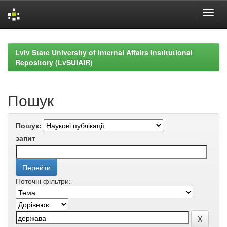
Skip
navigation
Lviv State University of Internal Affairs Institutional
Repository (LvSUIAIR)
Пошук
Пошук:
запит
Поточні фільтри: