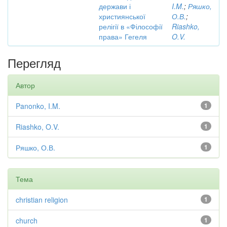
держави і
I.M.
;
Ряшко,
християнської
О.В.
;
релігії в «Філософії
Riashko,
права» Гегеля
O.V.
Перегляд
Автор
Panonko, I.M.
1
Riashko, O.V.
1
Ряшко, О.В.
1
Тема
christian religion
1
church
1