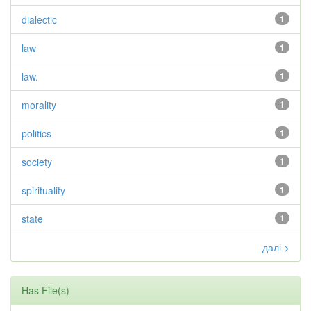
dialectic
1
law
1
law.
1
morality
1
politics
1
society
1
spirituality
1
state
1
далі >
Has File(s)