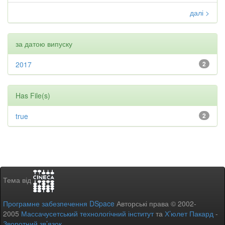
далі >
за датою випуску
2017
2
Has File(s)
true
2
Тема від
Програмне забезпечення DSpace
Авторські права © 2002-
2005
Массачусетський технологічний інститут
та
Х’юлет Пакард
-
Зворотний зв’язок