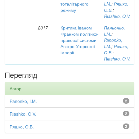
тоталітарного
I.M.
;
Ряшко,
режиму
О.В.
;
Riashko, O.V.
2017
Критика Іваном
Паньонко,
Франком політико-
І.М.
;
правової системи
Panonko,
Австро-Угорської
I.M.
;
Ряшко,
імперії
О.В.
;
Riashko, O.V.
Перегляд
Автор
Panonko, I.M.
2
Riashko, O.V.
2
Ряшко, О.В.
2