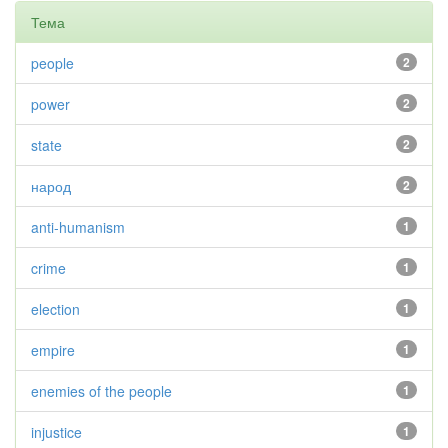
Тема
people
2
power
2
state
2
народ
2
anti-humanism
1
crime
1
election
1
empire
1
enemies of the people
1
injustice
1