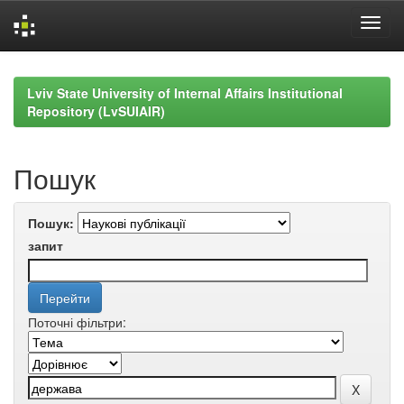
Skip
navigation
Lviv State University of Internal Affairs Institutional
Repository (LvSUIAIR)
Пошук
Пошук:
запит
Поточні фільтри: