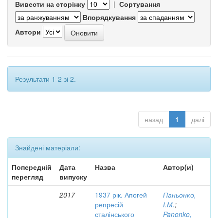
Вивести на сторінку
|
Сортування
Впорядкування
Автори
Результати 1-2 зі 2.
назад
1
далі
Знайдені матеріали:
Попередній
Дата
Назва
Автор(и)
перегляд
випуску
2017
1937 рік. Апогей
Паньонко,
репресій
І.М.
;
сталінського
Panonko,