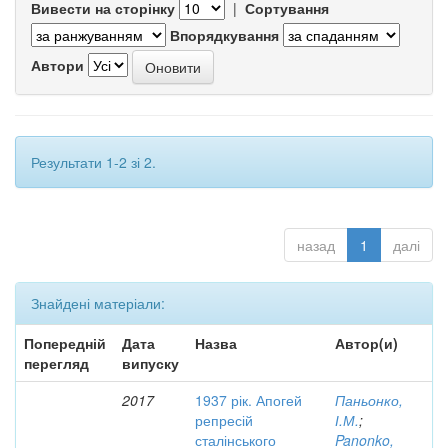
Вивести на сторінку
|
Сортування
Впорядкування
Автори
Результати 1-2 зі 2.
назад
1
далі
Знайдені матеріали:
Попередній
Дата
Назва
Автор(и)
перегляд
випуску
2017
1937 рік. Апогей
Паньонко,
репресій
І.М.
;
сталінського
Panonko,