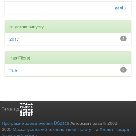
далі >
за датою випуску
2017
2
Has File(s)
true
2
Тема від
Програмне забезпечення DSpace
Авторські права © 2002-
2005
Массачусетський технологічний інститут
та
Х’юлет Пакард
-
Зворотний зв’язок