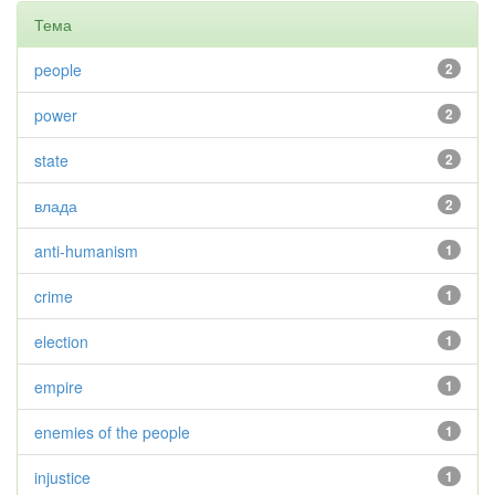
Тема
people
2
power
2
state
2
влада
2
anti-humanism
1
crime
1
election
1
empire
1
enemies of the people
1
injustice
1