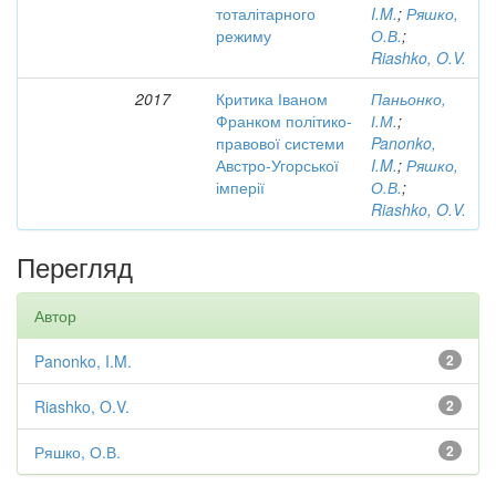
тоталітарного
I.M.
;
Ряшко,
режиму
О.В.
;
Riashko, O.V.
2017
Критика Іваном
Паньонко,
Франком політико-
І.М.
;
правової системи
Panonko,
Австро-Угорської
I.M.
;
Ряшко,
імперії
О.В.
;
Riashko, O.V.
Перегляд
Автор
Panonko, I.M.
2
Riashko, O.V.
2
Ряшко, О.В.
2