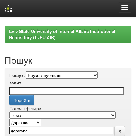
Skip
navigation
Lviv State University of Internal Affairs Institutional
Repository (LvSUIAIR)
Пошук
Пошук:
запит
Поточні фільтри: