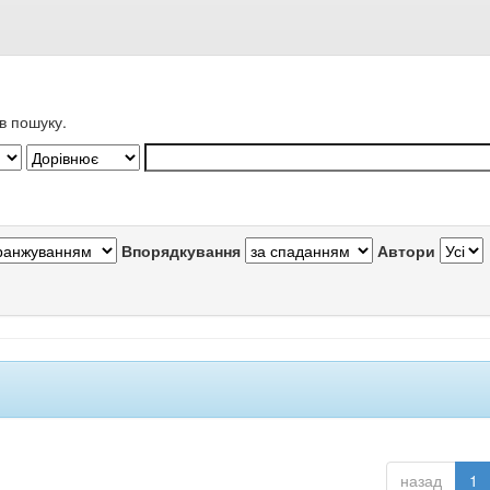
в пошуку.
Впорядкування
Автори
назад
1