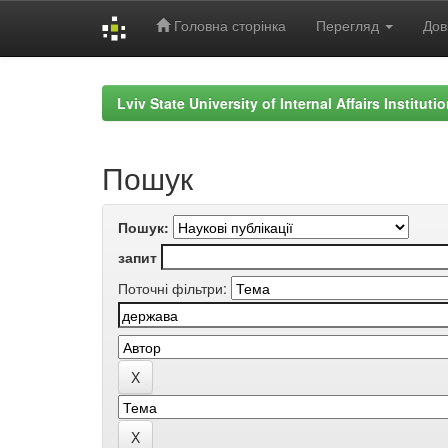
Головна сторінка
Перегляд
Дов
Skip
navigation
Lviv State University of Internal Affairs Institut
Пошук
Пошук:
запит
Поточні фільтри: