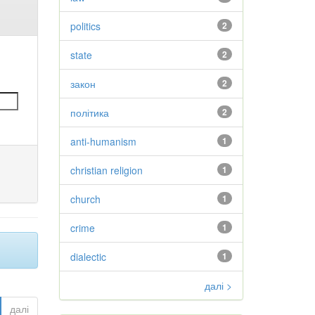
politics
2
state
2
закон
2
політика
2
anti-humanism
1
christian religion
1
church
1
crime
1
dialectic
1
далі >
далі