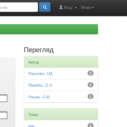
Вхід:
Мова
Перегляд
Автор
Panonko, I.M.
2
Riashko, O.V.
2
Ряшко, О.В.
2
Тема
law
2