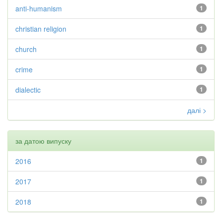
anti-humanism
1
christian religion
1
church
1
crime
1
dialectic
1
далі >
за датою випуску
2016
1
2017
1
2018
1