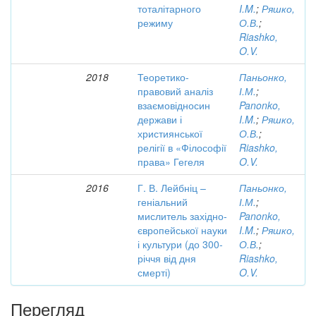
тоталітарного
I.M.
;
Ряшко,
режиму
О.В.
;
Riashko,
O.V.
2018
Теоретико-
Паньонко,
правовий аналіз
І.М.
;
взаємовідносин
Panonko,
держави і
I.M.
;
Ряшко,
християнської
О.В.
;
релігії в «Філософії
Riashko,
права» Гегеля
O.V.
2016
Г. В. Лейбніц –
Паньонко,
геніальний
І.М.
;
мислитель західно-
Panonko,
європейської науки
I.M.
;
Ряшко,
і культури (до 300-
О.В.
;
річчя від дня
Riashko,
смерті)
O.V.
Перегляд