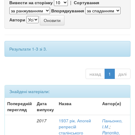
Вивести на сторінку
|
Сортування
Впорядкування
Автори
Результати 1-3 зі 3.
назад
1
далі
Знайдені матеріали:
Попередній
Дата
Назва
Автор(и)
перегляд
випуску
2017
1937 рік. Апогей
Паньонко,
репресій
І.М.
;
сталінського
Panonko,