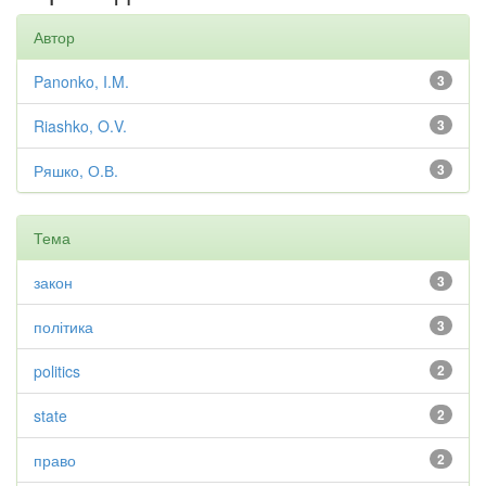
Автор
Panonko, I.M.
3
Riashko, O.V.
3
Ряшко, О.В.
3
Тема
закон
3
політика
3
politics
2
state
2
право
2