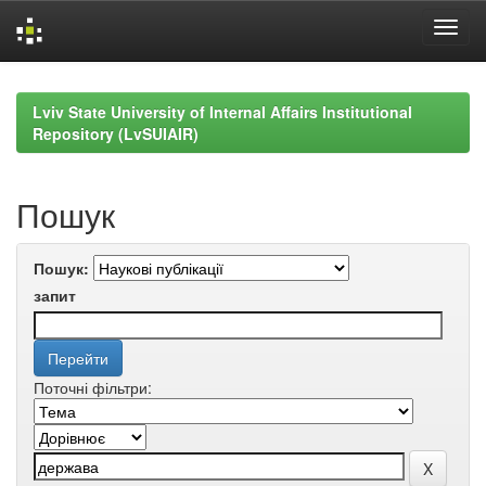
Skip
navigation
Lviv State University of Internal Affairs Institutional
Repository (LvSUIAIR)
Пошук
Пошук:
запит
Поточні фільтри: