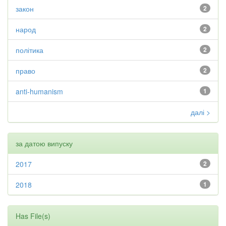
закон
2
народ
2
політика
2
право
2
anti-humanism
1
далі >
за датою випуску
2017
2
2018
1
Has File(s)