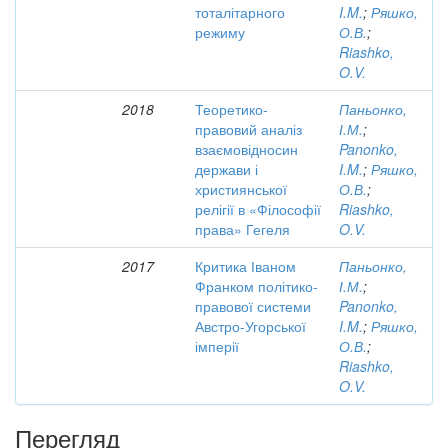
тоталітарного
I.M.
;
Ряшко,
режиму
О.В.
;
Riashko,
O.V.
2018
Теоретико-
Паньонко,
правовий аналіз
І.М.
;
взаємовідносин
Panonko,
держави і
I.M.
;
Ряшко,
християнської
О.В.
;
релігії в «Філософії
Riashko,
права» Гегеля
O.V.
2017
Критика Іваном
Паньонко,
Франком політико-
І.М.
;
правової системи
Panonko,
Австро-Угорської
I.M.
;
Ряшко,
імперії
О.В.
;
Riashko,
O.V.
Перегляд