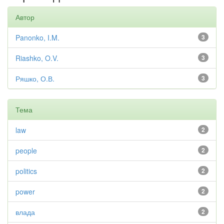
Автор
Panonko, I.M.
3
Riashko, O.V.
3
Ряшко, О.В.
3
Тема
law
2
people
2
politics
2
power
2
влада
2