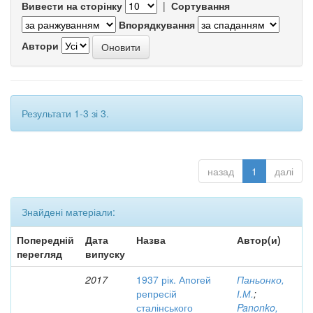
Вивести на сторінку
|
Сортування
Впорядкування
Автори
Результати 1-3 зі 3.
назад
1
далі
Знайдені матеріали:
Попередній
Дата
Назва
Автор(и)
перегляд
випуску
2017
1937 рік. Апогей
Паньонко,
репресій
І.М.
;
сталінського
Panonko,