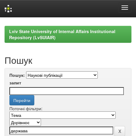
Skip
navigation
Lviv State University of Internal Affairs Institutional
Repository (LvSUIAIR)
Пошук
Пошук:
запит
Поточні фільтри: