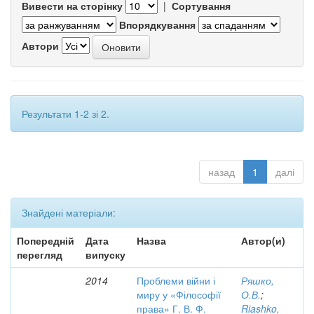
Вивести на сторінку
|
Сортування
Впорядкування
Автори
Результати 1-2 зі 2.
назад
1
далі
Знайдені матеріали:
Попередній
Дата
Назва
Автор(и)
перегляд
випуску
2014
Проблеми війни і
Ряшко,
миру у «Філософії
О.В.
;
права» Г. В. Ф.
Riashko,