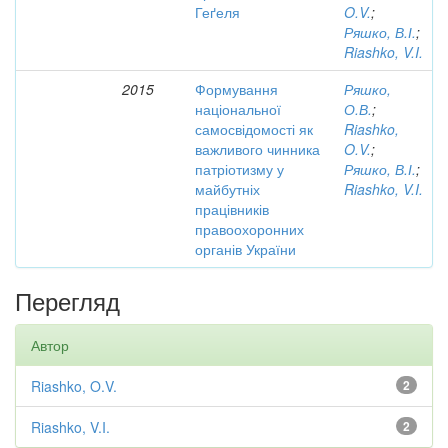
Геґеля
O.V.
;
Ряшко, В.І.
;
Riashko, V.I.
2015
Формування
Ряшко,
національної
О.В.
;
самосвідомості як
Riashko,
важливого чинника
O.V.
;
патріотизму у
Ряшко, В.І.
;
майбутніх
Riashko, V.I.
працівників
правоохоронних
органів України
Перегляд
Автор
Riashko, O.V.
2
Riashko, V.I.
2