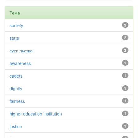
Тема
society
2
state
2
суспільство
2
awareness
1
cadets
1
dignity
1
fairness
1
higher education institution
1
justice
1