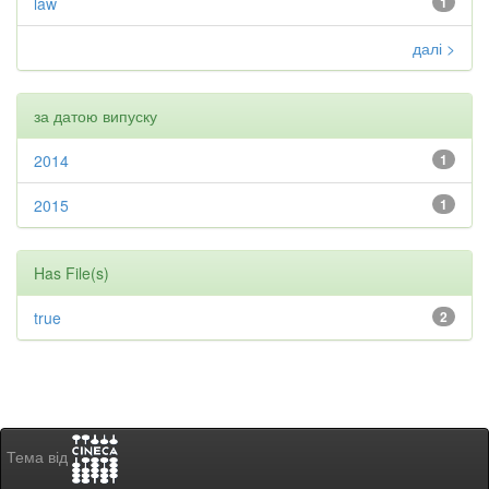
law
1
далі >
за датою випуску
2014
1
2015
1
Has File(s)
true
2
Тема від