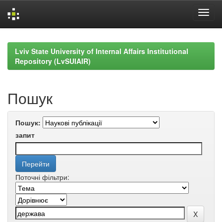
Skip
navigation
Lviv State University of Internal Affairs Institutional
Repository (LvSUIAIR)
Пошук
Пошук:
запит
Поточні фільтри: