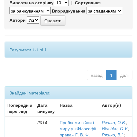
Вивести на сторінку
|
Сортування
Впорядкування
Автори
Результати 1-1 зі 1.
назад
1
далі
Знайдені матеріали:
Попередній
Дата
Назва
Автор(и)
перегляд
випуску
2014
Проблеми війни і
Ряшко, О.В.
;
миру у «Філософії
Riashko, O.V.
;
права» Г. В. Ф.
Ряшко, В.І.
;