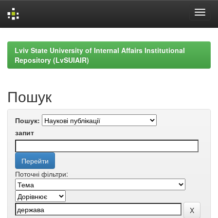
Skip
navigation
Lviv State University of Internal Affairs Institutional
Repository (LvSUIAIR)
Пошук
Пошук:
запит
Поточні фільтри: