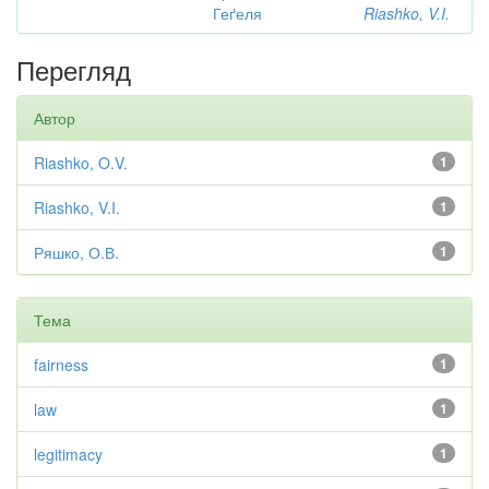
Геґеля
Riashko, V.I.
Перегляд
Автор
Riashko, O.V.
1
Riashko, V.I.
1
Ряшко, О.В.
1
Тема
fairness
1
law
1
legitimacy
1