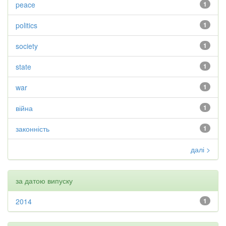
peace
1
politics
1
society
1
state
1
war
1
війна
1
законність
1
далі >
за датою випуску
2014
1