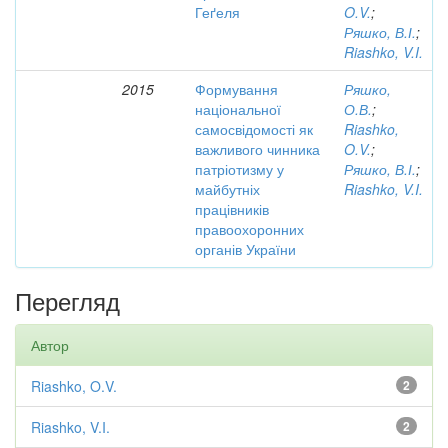
Геґеля
O.V.
;
Ряшко, В.І.
;
Riashko, V.I.
2015
Формування
Ряшко,
національної
О.В.
;
самосвідомості як
Riashko,
важливого чинника
O.V.
;
патріотизму у
Ряшко, В.І.
;
майбутніх
Riashko, V.I.
працівників
правоохоронних
органів України
Перегляд
Автор
Riashko, O.V.
2
Riashko, V.I.
2