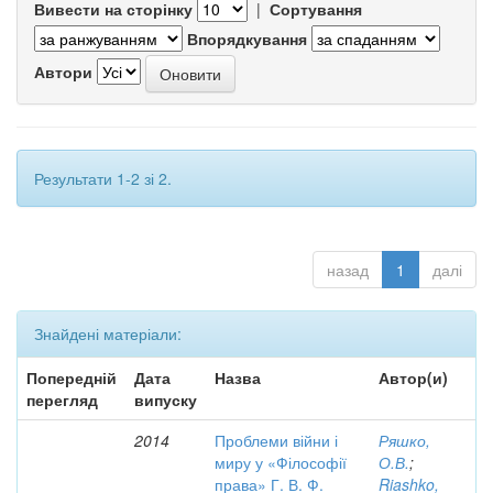
Вивести на сторінку
|
Сортування
Впорядкування
Автори
Результати 1-2 зі 2.
назад
1
далі
Знайдені матеріали:
Попередній
Дата
Назва
Автор(и)
перегляд
випуску
2014
Проблеми війни і
Ряшко,
миру у «Філософії
О.В.
;
права» Г. В. Ф.
Riashko,