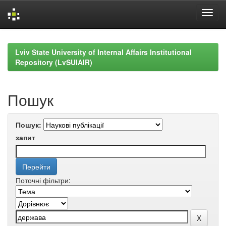
Skip
navigation
Lviv State University of Internal Affairs Institutional
Repository (LvSUIAIR)
Пошук
Пошук:
запит
Поточні фільтри: