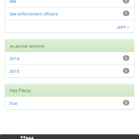
law
1
law enforcement officers
1
далі >
за датою випуску
2014
1
2015
1
Has File(s)
true
2