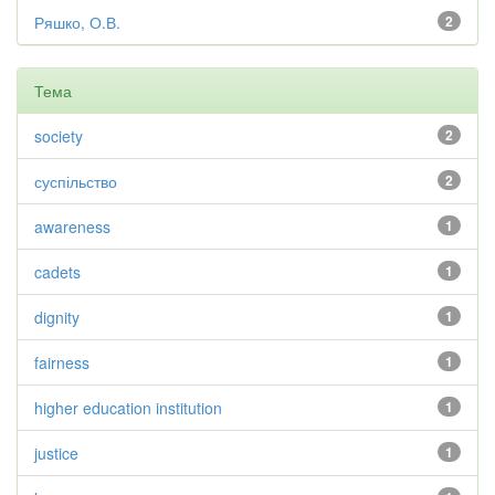
Ряшко, О.В.
2
Тема
society
2
суспільство
2
awareness
1
cadets
1
dignity
1
fairness
1
higher education institution
1
justice
1