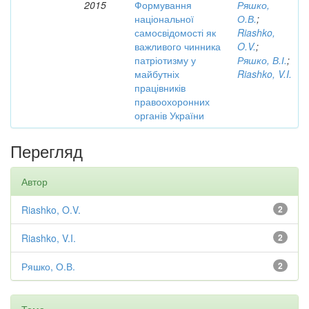
2015
Формування
Ряшко,
національної
О.В.
;
самосвідомості як
Riashko,
важливого чинника
O.V.
;
патріотизму у
Ряшко, В.І.
;
майбутніх
Riashko, V.I.
працівників
правоохоронних
органів України
Перегляд
Автор
Riashko, O.V.
2
Riashko, V.I.
2
Ряшко, О.В.
2