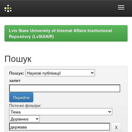
Skip
navigation
Lviv State University of Internal Affairs Institutional
Repository (LvSUIAIR)
Пошук
Пошук:
запит
Поточні фільтри: