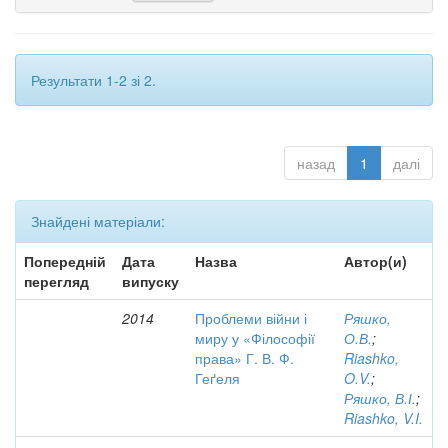
Результати 1-2 зі 2.
назад
1
далі
Знайдені матеріали:
Попередній
Дата
Назва
Автор(и)
перегляд
випуску
2014
Проблеми війни і
Ряшко,
миру у «Філософії
О.В.
;
права» Г. В. Ф.
Riashko,
Геґеля
O.V.
;
Ряшко, В.І.
;
Riashko, V.I.