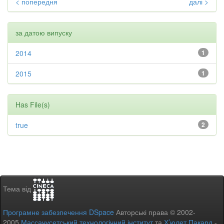
< попередня
далі >
за датою випуску
2014
1
2015
1
Has File(s)
true
2
Тема від
Програмне забезпечення DSpace
Авторські права © 2002-
2005
Массачусетський технологічний інститут
та
Х’юлет Пакард
-