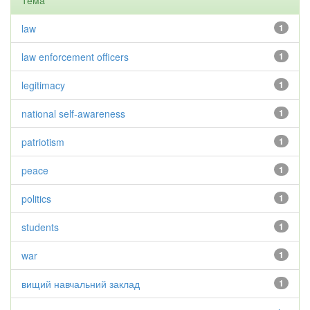
Тема
law
1
law enforcement officers
1
legitimacy
1
national self-awareness
1
patriotism
1
peace
1
politics
1
students
1
war
1
вищий навчальний заклад
1