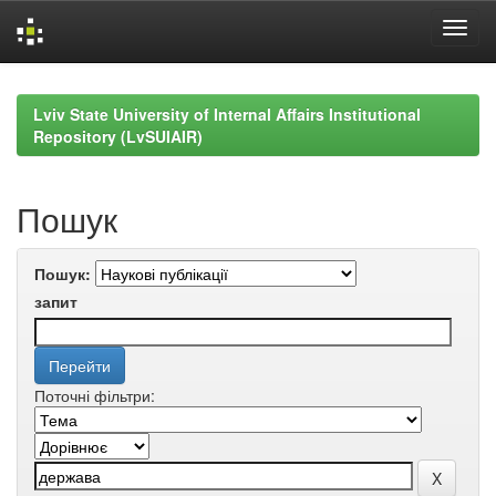
Skip
navigation
Lviv State University of Internal Affairs Institutional
Repository (LvSUIAIR)
Пошук
Пошук:
запит
Поточні фільтри: