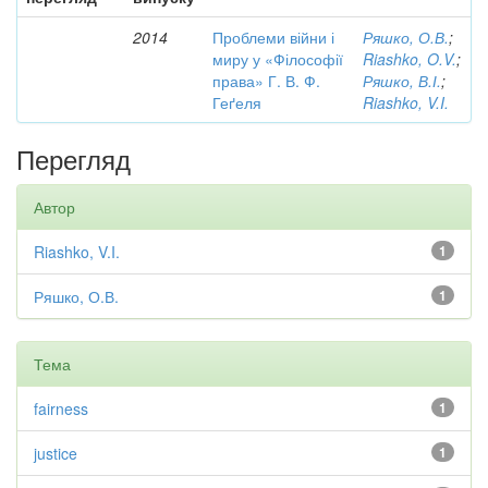
2014
Проблеми війни і
Ряшко, О.В.
;
миру у «Філософії
Riashko, O.V.
;
права» Г. В. Ф.
Ряшко, В.І.
;
Геґеля
Riashko, V.I.
Перегляд
Автор
Riashko, V.I.
1
Ряшко, О.В.
1
Тема
fairness
1
justice
1