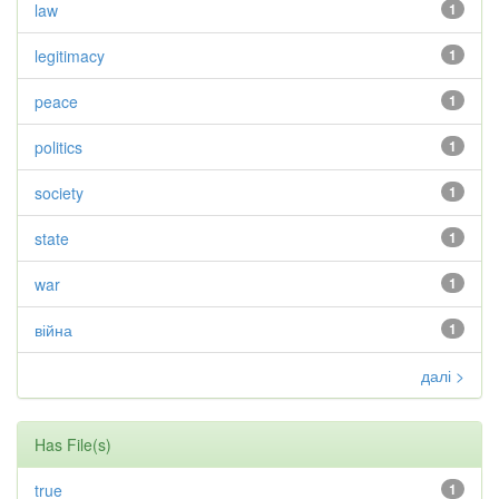
law
1
legitimacy
1
peace
1
politics
1
society
1
state
1
war
1
війна
1
далі >
Has File(s)
true
1