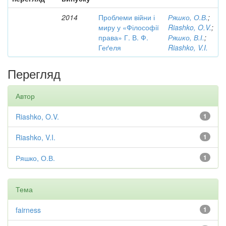
2014
Проблеми війни і
Ряшко, О.В.
;
миру у «Філософії
Riashko, O.V.
;
права» Г. В. Ф.
Ряшко, В.І.
;
Геґеля
Riashko, V.I.
Перегляд
Автор
Riashko, O.V.
1
Riashko, V.I.
1
Ряшко, О.В.
1
Тема
fairness
1