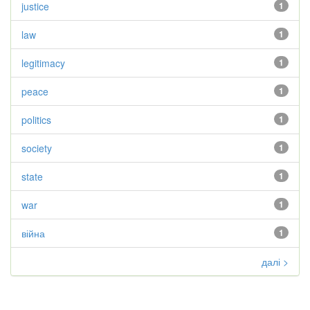
justice
1
law
1
legitimacy
1
peace
1
politics
1
society
1
state
1
war
1
війна
1
далі >