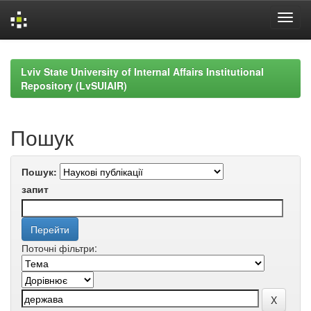
Skip
navigation
Lviv State University of Internal Affairs Institutional
Repository (LvSUIAIR)
Пошук
Пошук:
запит
Поточні фільтри: