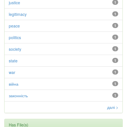
justice
1
legitimacy
1
peace
1
politics
1
society
1
state
1
war
1
війна
1
законність
1
далі >
Has File(s)