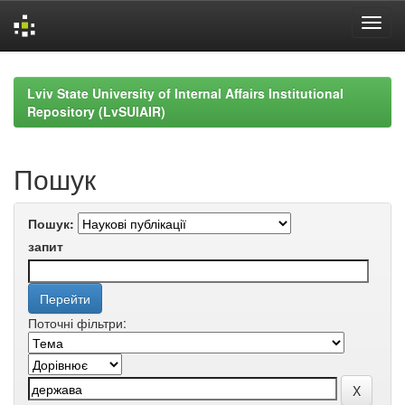
Skip
navigation
Lviv State University of Internal Affairs Institutional
Repository (LvSUIAIR)
Пошук
Пошук:
запит
Поточні фільтри: