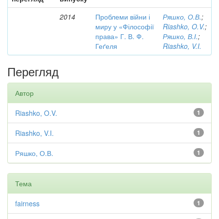
2014
Проблеми війни і
Ряшко, О.В.
;
миру у «Філософії
Riashko, O.V.
;
права» Г. В. Ф.
Ряшко, В.І.
;
Геґеля
Riashko, V.I.
Перегляд
Автор
Riashko, O.V.
1
Riashko, V.I.
1
Ряшко, О.В.
1
Тема
fairness
1