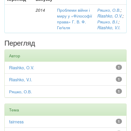
2014
Проблеми війни і
Ряшко, О.В.
;
миру у «Філософії
Riashko, O.V.
;
права» Г. В. Ф.
Ряшко, В.І.
;
Геґеля
Riashko, V.I.
Перегляд
Автор
Riashko, O.V.
1
Riashko, V.I.
1
Ряшко, О.В.
1
Тема
fairness
1