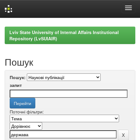
Skip
navigation
Lviv State University of Internal Affairs Institutional
Repository (LvSUIAIR)
Пошук
Пошук:
запит
Поточні фільтри: