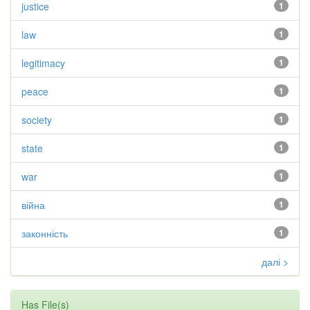
justice
1
law
1
legitimacy
1
peace
1
society
1
state
1
war
1
війна
1
законність
1
далі >
Has File(s)