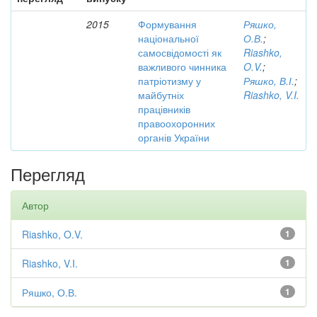
2015
Формування
Ряшко,
національної
О.В.
;
самосвідомості як
Riashko,
важливого чинника
O.V.
;
патріотизму у
Ряшко, В.І.
;
майбутніх
Riashko, V.I.
працівників
правоохоронних
органів України
Перегляд
Автор
Riashko, O.V.
1
Riashko, V.I.
1
Ряшко, О.В.
1