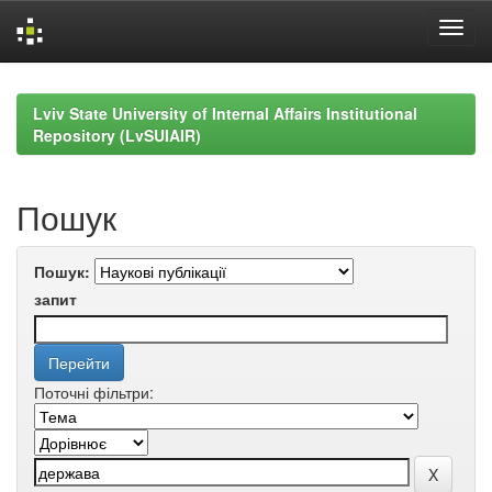
Skip
navigation
Lviv State University of Internal Affairs Institutional
Repository (LvSUIAIR)
Пошук
Пошук:
запит
Поточні фільтри: