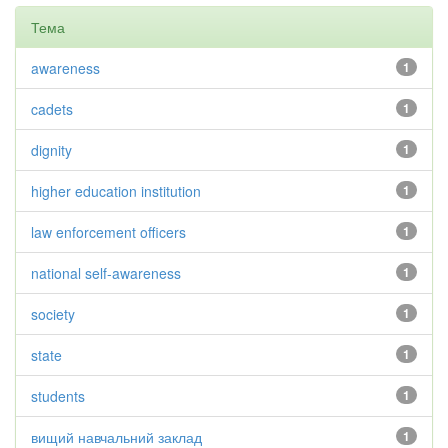
Тема
awareness
1
cadets
1
dignity
1
higher education institution
1
law enforcement officers
1
national self-awareness
1
society
1
state
1
students
1
вищий навчальний заклад
1