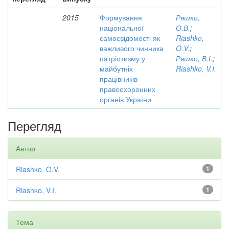
2015
Формування
Ряшко,
національної
О.В.
;
самосвідомості як
Riashko,
важливого чинника
O.V.
;
патріотизму у
Ряшко, В.І.
;
майбутніх
Riashko, V.I.
працівників
правоохоронних
органів України
Перегляд
Автор
Riashko, O.V.
1
Riashko, V.I.
1
Тема