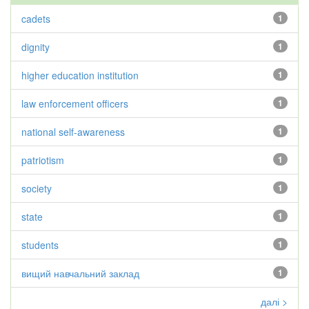
cadets
1
dignity
1
higher education institution
1
law enforcement officers
1
national self-awareness
1
patriotism
1
society
1
state
1
students
1
вищий навчальний заклад
1
далі >