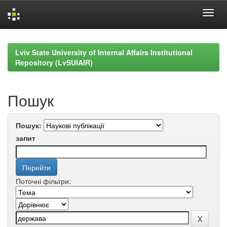
Skip
navigation
Lviv State University of Internal Affairs Institutional
Repository (LvSUIAIR)
Пошук
Пошук:
запит
Поточні фільтри: