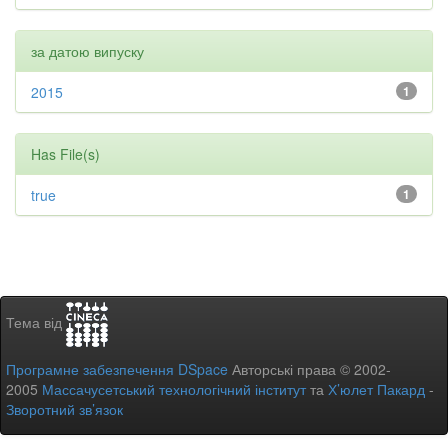
за датою випуску
2015
1
Has File(s)
true
1
Тема від
Програмне забезпечення DSpace
Авторські права © 2002-
2005
Массачусетський технологічний інститут
та
Х’юлет Пакард
-
Зворотний зв’язок