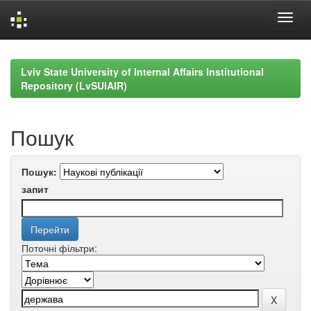
Skip
navigation
Lviv State University of Internal Affairs Institutional
Repository (LvSUIAIR)
Пошук
Пошук:
запит
Поточні фільтри: