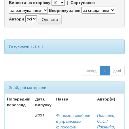
Вивести на сторінку
|
Сортування
Впорядкування
Автори
Результати 1-1 зі 1.
назад
1
далі
Знайдені матеріали:
Попередній
Дата
Назва
Автор(и)
перегляд
випуску
2021
Феномен свободи
Поцюрко,
в українських
О.Ю.
;
філософів
Potsiurko,