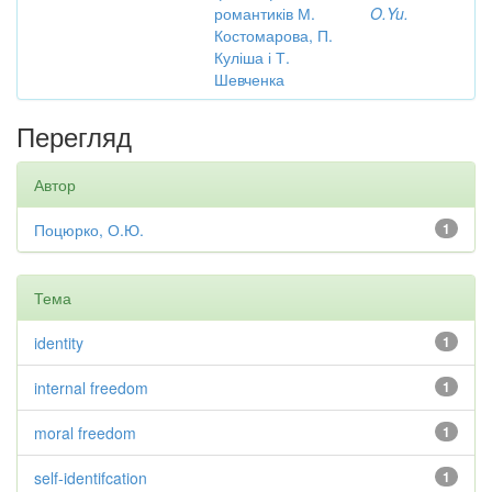
романтиків М.
O.Yu.
Костомарова, П.
Куліша і Т.
Шевченка
Перегляд
Автор
Поцюрко, О.Ю.
1
Тема
identity
1
internal freedom
1
moral freedom
1
self-identifcation
1