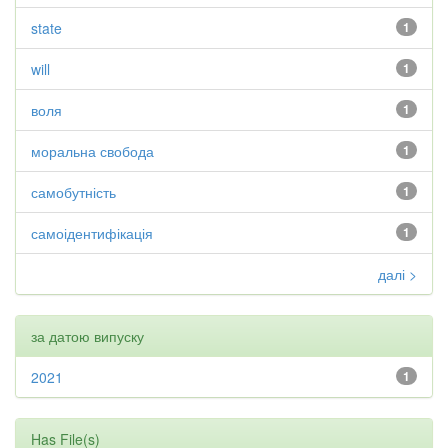
state
1
will
1
воля
1
моральна свобода
1
самобутність
1
самоідентифікація
1
далі >
за датою випуску
2021
1
Has File(s)