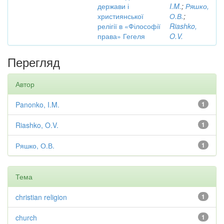
держави і
I.M.
;
Ряшко,
християнської
О.В.
;
релігії в «Філософії
Riashko,
права» Гегеля
O.V.
Перегляд
Автор
Panonko, I.M.
1
Riashko, O.V.
1
Ряшко, О.В.
1
Тема
christian religion
1
church
1