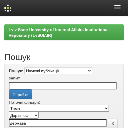
Skip
navigation
Lviv State University of Internal Affairs Institutional
Repository (LvSUIAIR)
Пошук
Пошук:
запит
Поточні фільтри: