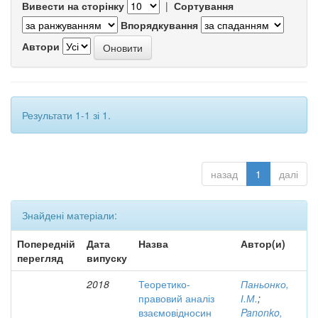
Вивести на сторінку
|
Сортування
Впорядкування
Автори
Результати 1-1 зі 1.
назад
1
далі
Знайдені матеріали:
Попередній
Дата
Назва
Автор(и)
перегляд
випуску
2018
Теоретико-
Паньонко,
правовий аналіз
І.М.
;
взаємовідносин
Panonko,