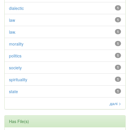
dialectic
1
law
1
law.
1
morality
1
politics
1
society
1
spirituality
1
state
1
далі >
Has File(s)