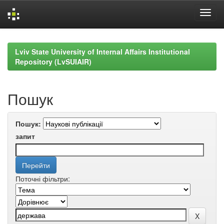
Skip
navigation
Lviv State University of Internal Affairs Institutional
Repository (LvSUIAIR)
Пошук
Пошук:
запит
Поточні фільтри: