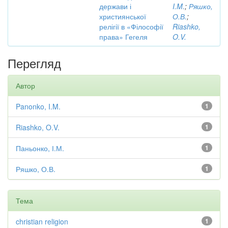
держави і
I.M.
;
Ряшко,
християнської
О.В.
;
релігії в «Філософії
Riashko,
права» Гегеля
O.V.
Перегляд
Автор
Panonko, I.M.
1
Riashko, O.V.
1
Паньонко, І.М.
1
Ряшко, О.В.
1
Тема
christian religion
1