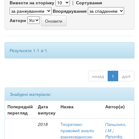
Вивести на сторінку
|
Сортування
Впорядкування
Автори
Результати 1-1 зі 1.
назад
1
далі
Знайдені матеріали:
Попередній
Дата
Назва
Автор(и)
перегляд
випуску
2018
Теоретико-
Паньонко,
правовий аналіз
І.М.
;
взаємовідносин
Panonko,