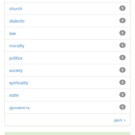
church
1
dialectic
1
law.
1
morality
1
politics
1
society
1
spirituality
1
state
1
духовність
1
далі >