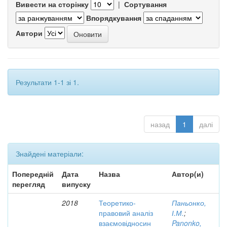
Вивести на сторінку
|
Сортування
Впорядкування
Автори
Результати 1-1 зі 1.
назад
1
далі
Знайдені матеріали:
Попередній
Дата
Назва
Автор(и)
перегляд
випуску
2018
Теоретико-
Паньонко,
правовий аналіз
І.М.
;
взаємовідносин
Panonko,