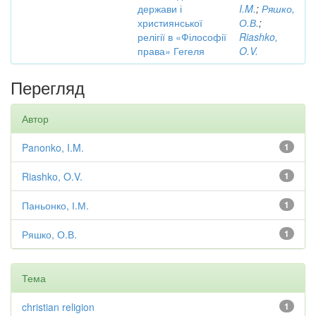
держави і
I.M.
;
Ряшко,
християнської
О.В.
;
релігії в «Філософії
Riashko,
права» Гегеля
O.V.
Перегляд
Автор
Panonko, I.M.
1
Riashko, O.V.
1
Паньонко, І.М.
1
Ряшко, О.В.
1
Тема
christian religion
1