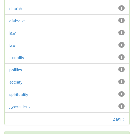
church
1
dialectic
1
law
1
law.
1
morality
1
politics
1
society
1
spirituality
1
духовність
1
далі >