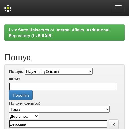
Skip
navigation
Lviv State University of Internal Affairs Institutional
Repository (LvSUIAIR)
Пошук
Пошук:
запит
Поточні фільтри: