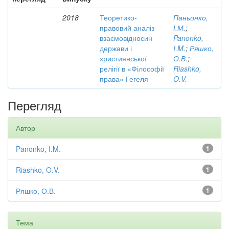
2018
Теоретико-
Паньонко,
правовий аналіз
І.М.
;
взаємовідносин
Panonko,
держави і
I.M.
;
Ряшко,
християнської
О.В.
;
релігії в «Філософії
Riashko,
права» Гегеля
O.V.
Перегляд
Автор
Panonko, I.M.
1
Riashko, O.V.
1
Ряшко, О.В.
1
Тема