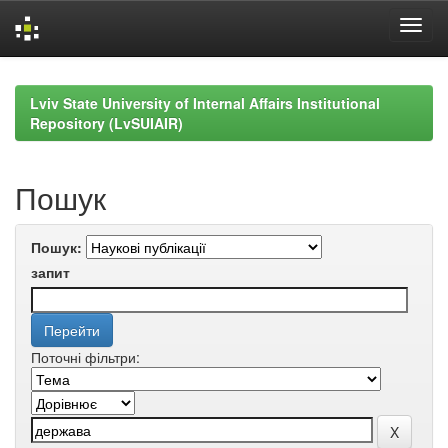
Skip
navigation
Lviv State University of Internal Affairs Institutional
Repository (LvSUIAIR)
Пошук
Пошук:
запит
Поточні фільтри: