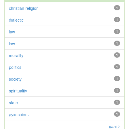
christian religion
1
dialectic
1
law
1
law.
1
morality
1
politics
1
society
1
spirituality
1
state
1
духовність
1
далі >