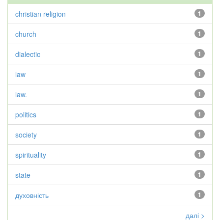
christian religion
1
church
1
dialectic
1
law
1
law.
1
politics
1
society
1
spirituality
1
state
1
духовність
1
далі >