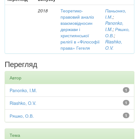
2018
Теоретико-
Паньонко,
правовий аналіз
І.М.
;
взаємовідносин
Panonko,
держави і
I.M.
;
Ряшко,
християнської
О.В.
;
релігії в «Філософії
Riashko,
права» Гегеля
O.V.
Перегляд
Автор
Panonko, I.M.
1
Riashko, O.V.
1
Ряшко, О.В.
1
Тема