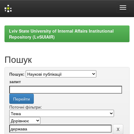
Skip
navigation
Lviv State University of Internal Affairs Institutional
Repository (LvSUIAIR)
Пошук
Пошук:
запит
Поточні фільтри: