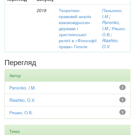
2018
Теоретико-
Паньонко,
правовий аналіз
І.М.
;
взаємовідносин
Panonko,
держави і
I.M.
;
Ряшко,
християнської
О.В.
;
релігії в «Філософії
Riashko,
права» Гегеля
O.V.
Перегляд
Автор
Panonko, I.M.
1
Riashko, O.V.
1
Ряшко, О.В.
1
Тема