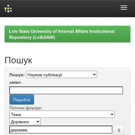
Skip
navigation
Lviv State University of Internal Affairs Institutional
Repository (LvSUIAIR)
Пошук
Пошук:
запит
Поточні фільтри: