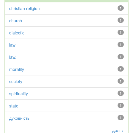
christian religion
1
church
1
dialectic
1
law
1
law.
1
morality
1
society
1
spirituality
1
state
1
духовність
1
далі >