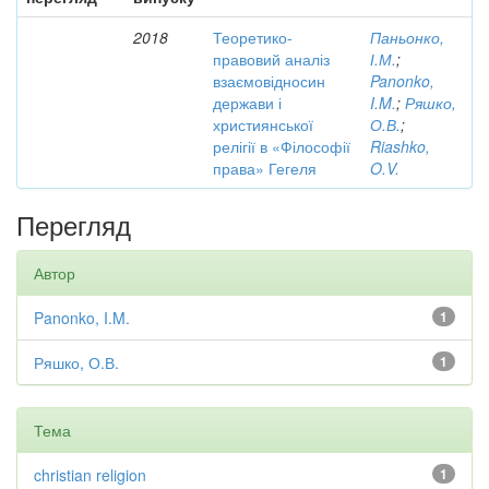
2018
Теоретико-
Паньонко,
правовий аналіз
І.М.
;
взаємовідносин
Panonko,
держави і
I.M.
;
Ряшко,
християнської
О.В.
;
релігії в «Філософії
Riashko,
права» Гегеля
O.V.
Перегляд
Автор
Panonko, I.M.
1
Ряшко, О.В.
1
Тема
christian religion
1