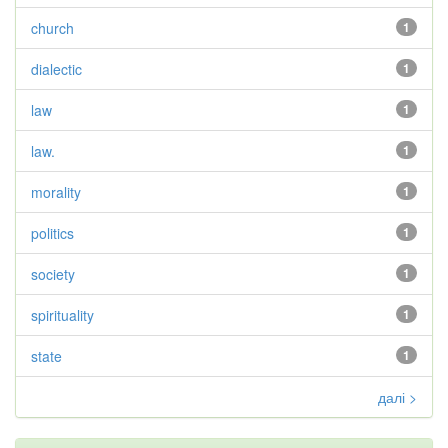
church
1
dialectic
1
law
1
law.
1
morality
1
politics
1
society
1
spirituality
1
state
1
далі >