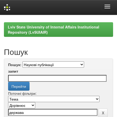
Skip
navigation
Lviv State University of Internal Affairs Institutional
Repository (LvSUIAIR)
Пошук
Пошук:
запит
Поточні фільтри: