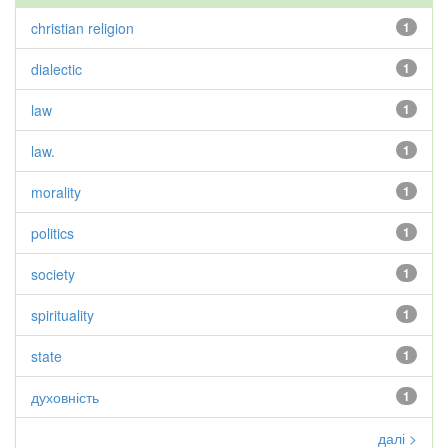
christian religion
1
dialectic
1
law
1
law.
1
morality
1
politics
1
society
1
spirituality
1
state
1
духовність
1
далі >