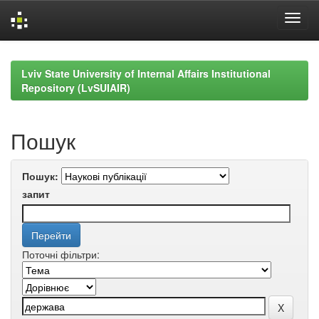
Skip
navigation
Lviv State University of Internal Affairs Institutional
Repository (LvSUIAIR)
Пошук
Пошук:
запит
Поточні фільтри: