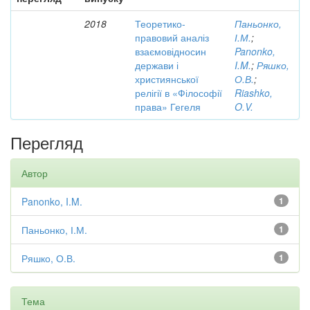
2018
Теоретико-
Паньонко,
правовий аналіз
І.М.
;
взаємовідносин
Panonko,
держави і
I.M.
;
Ряшко,
християнської
О.В.
;
релігії в «Філософії
Riashko,
права» Гегеля
O.V.
Перегляд
Автор
Panonko, I.M.
1
Паньонко, І.М.
1
Ряшко, О.В.
1
Тема