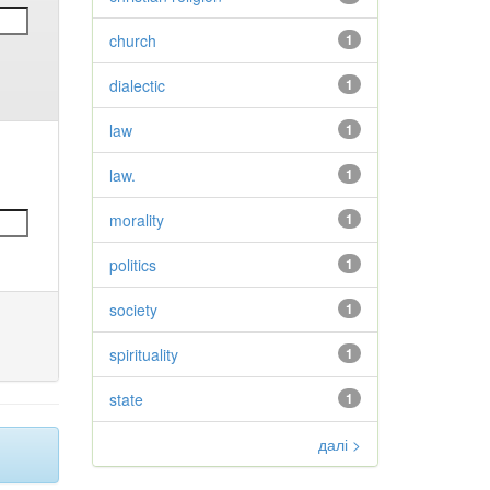
church
1
dialectic
1
law
1
law.
1
morality
1
politics
1
society
1
spirituality
1
state
1
далі >