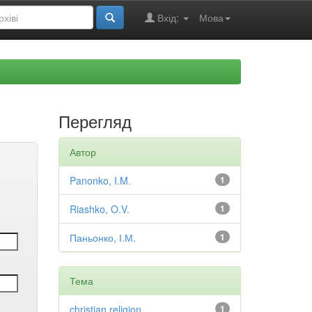
Вхід:
Мова
Перегляд
Автор
Panonko, I.M.
1
Riashko, O.V.
1
Паньонко, І.М.
1
Тема
christian religion
1