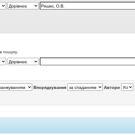
в пошуку.
Впорядкування
Автори