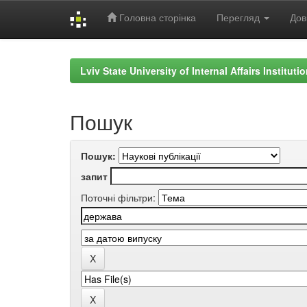
Головна сторінка
Перегляд
Дов
Skip
navigation
Lviv State University of Internal Affairs Institut
Пошук
Пошук:
запит
Поточні фільтри: