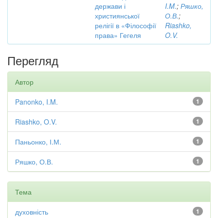
держави і
I.M.
;
Ряшко,
християнської
О.В.
;
релігії в «Філософії
Riashko,
права» Гегеля
O.V.
Перегляд
Автор
Panonko, I.M.
1
Riashko, O.V.
1
Паньонко, І.М.
1
Ряшко, О.В.
1
Тема
духовність
1