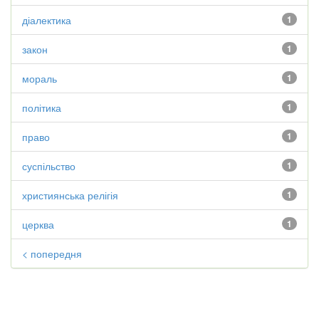
діалектика
1
закон
1
мораль
1
політика
1
право
1
суспільство
1
християнська релігія
1
церква
1
< попередня