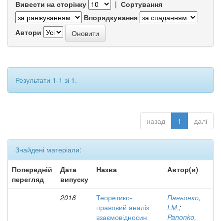
Вивести на сторінку
|
Сортування
Впорядкування
Автори
Результати 1-1 зі 1.
назад
1
далі
Знайдені матеріали:
Попередній
Дата
Назва
Автор(и)
перегляд
випуску
2018
Теоретико-
Паньонко,
правовий аналіз
І.М.
;
взаємовідносин
Panonko,