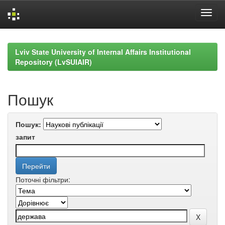
Skip
navigation
Lviv State University of Internal Affairs Institutional
Repository (LvSUIAIR)
Пошук
Пошук:
запит
Поточні фільтри: