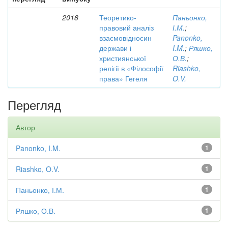
2018
Теоретико-
Паньонко,
правовий аналіз
І.М.
;
взаємовідносин
Panonko,
держави і
I.M.
;
Ряшко,
християнської
О.В.
;
релігії в «Філософії
Riashko,
права» Гегеля
O.V.
Перегляд
Автор
Panonko, I.M.
1
Riashko, O.V.
1
Паньонко, І.М.
1
Ряшко, О.В.
1