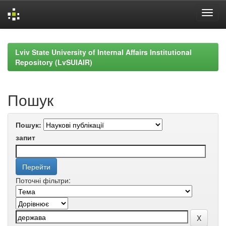
Skip
navigation
Lviv State University of Internal Affairs Institutional
Repository (LvSUIAIR)
Пошук
Пошук:
запит
Поточні фільтри: