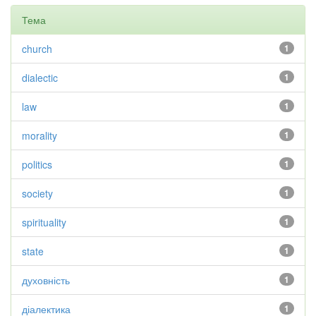
Тема
church
1
dialectic
1
law
1
morality
1
politics
1
society
1
spirituality
1
state
1
духовність
1
діалектика
1