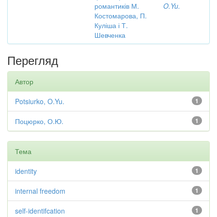
романтиків М.
O.Yu.
Костомарова, П.
Куліша і Т.
Шевченка
Перегляд
Автор
Potsiurko, O.Yu.
1
Поцюрко, О.Ю.
1
Тема
identity
1
internal freedom
1
self-identifcation
1