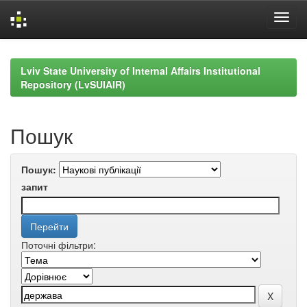
Skip
navigation
Lviv State University of Internal Affairs Institutional
Repository (LvSUIAIR)
Пошук
Пошук:
запит
Поточні фільтри: