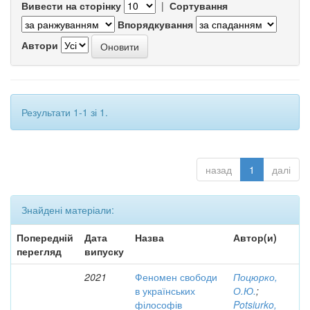
Вивести на сторінку
|
Сортування
Впорядкування
Автори
Результати 1-1 зі 1.
назад
1
далі
Знайдені матеріали:
Попередній
Дата
Назва
Автор(и)
перегляд
випуску
2021
Феномен свободи
Поцюрко,
в українських
О.Ю.
;
філософів
Potsiurko,