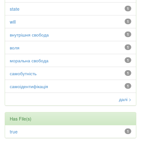
state
1
will
1
внутрішня свобода
1
воля
1
моральна свобода
1
самобутність
1
самоідентифікація
1
далі >
Has File(s)
true
1