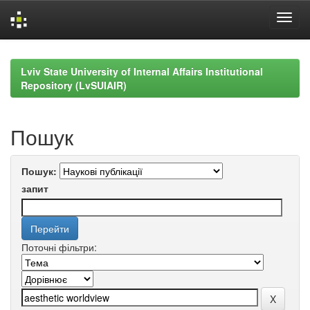
Skip
navigation
Lviv State University of Internal Affairs Institutional
Repository (LvSUIAIR)
Пошук
Пошук:
запит
Поточні фільтри: