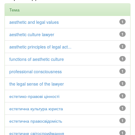
Тема
aesthetic and legal values
1
aesthetic culture lawyer
1
aesthetic principles of legal act...
1
functions of aesthetic culture
1
professional consciousness
1
the legal sense of the lawyer
1
естетико-правові цінності
1
естетична культура юриста
1
естетична правосвідомість
1
естетичне світосприймання
1