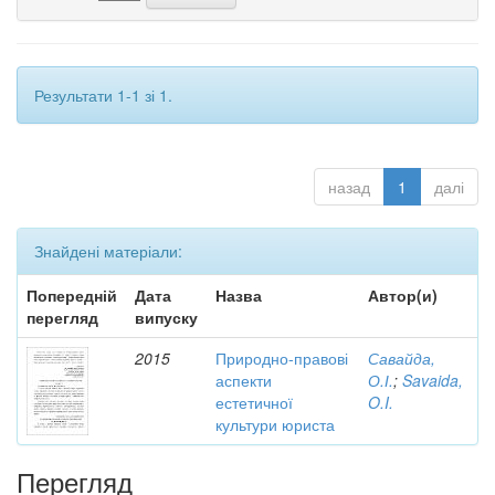
Результати 1-1 зі 1.
назад
1
далі
Знайдені матеріали:
Попередній
Дата
Назва
Автор(и)
перегляд
випуску
2015
Природно-правові
Савайда,
аспекти
О.І.
;
Savaida,
естетичної
O.I.
культури юриста
Перегляд