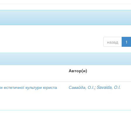
назад
1
Автор(и)
и естетичної культури юриста
Савайда, О.І.
;
Savaida, O.I.