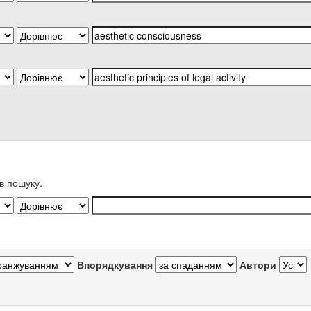
в пошуку.
Впорядкування
Автори