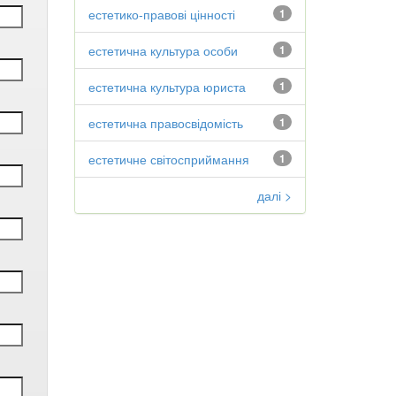
естетико-правові цінності
1
естетична культура особи
1
естетична культура юриста
1
естетична правосвідомість
1
естетичне світосприймання
1
далі >