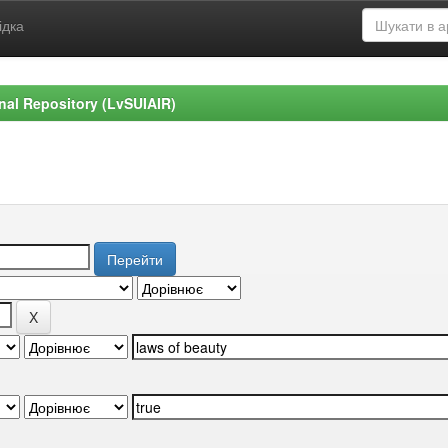
ідка
ional Repository (LvSUIAIR)