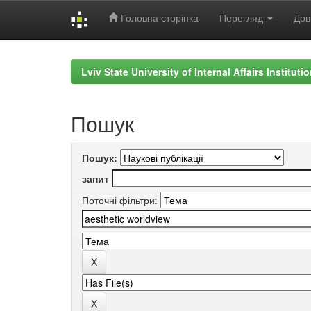
Головна сторінка
Перегляд
Дов
Skip
navigation
Lviv State University of Internal Affairs Institut
Пошук
Пошук:
запит
Поточні фільтри: