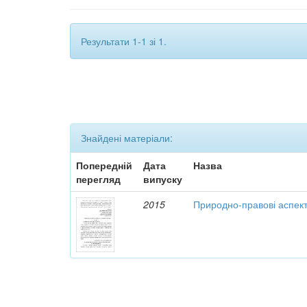
Результати 1-1 зі 1.
Знайдені матеріали:
Попередній
Дата
Назва
перегляд
випуску
2015
Природно-правові аспект