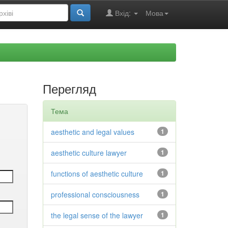
Вхід:
Мова
Перегляд
Тема
aesthetic and legal values
1
aesthetic culture lawyer
1
functions of aesthetic culture
1
professional consciousness
1
the legal sense of the lawyer
1