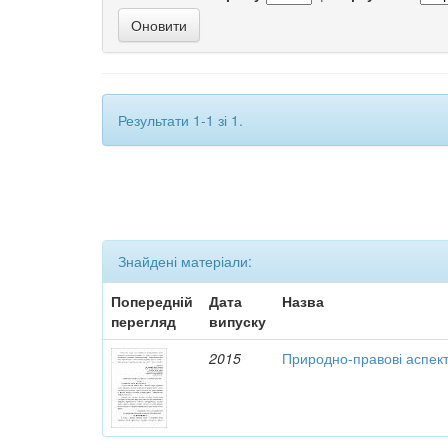
Результати 1-1 зі 1.
Знайдені матеріали:
Попередній
Дата
Назва
перегляд
випуску
2015
Природно-правові аспект