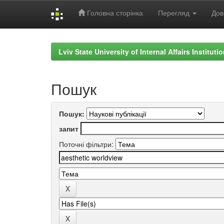
Головна сторінка
Перегляд
Дов
Skip
navigation
Lviv State University of Internal Affairs Institut
Пошук
Пошук:
запит
Поточні фільтри: