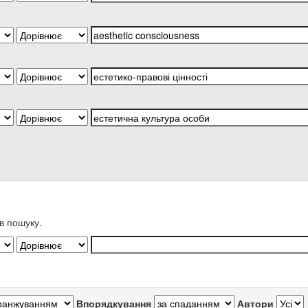
в пошуку.
Впорядкування
Автори