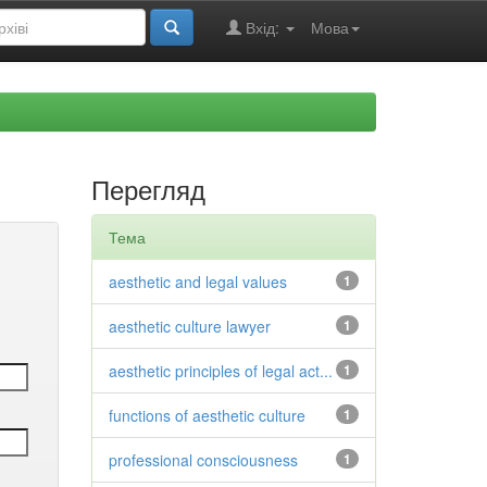
Вхід:
Мова
Перегляд
Тема
aesthetic and legal values
1
aesthetic culture lawyer
1
aesthetic principles of legal act...
1
functions of aesthetic culture
1
professional consciousness
1