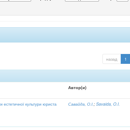
назад
1
Автор(и)
и естетичної культури юриста
Савайда, О.І.
;
Savaida, O.I.