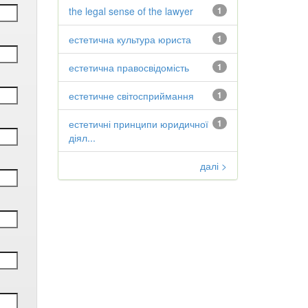
the legal sense of the lawyer
1
естетична культура юриста
1
естетична правосвідомість
1
естетичне світосприймання
1
естетичні принципи юридичної
1
діял...
далі >