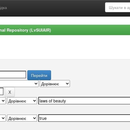
ідка
ional Repository (LvSUIAIR)