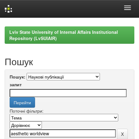
Skip
navigation
Lviv State University of Internal Affairs Institutional
Repository (LvSUIAIR)
Пошук
Пошук:
запит
Поточні фільтри: