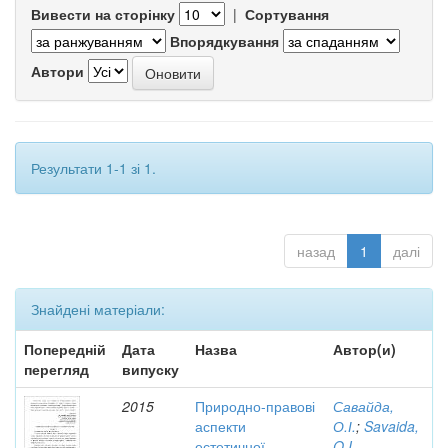
Вивести на сторінку
|
Сортування
Впорядкування
Автори
Результати 1-1 зі 1.
назад
1
далі
Знайдені матеріали:
Попередній
Дата
Назва
Автор(и)
перегляд
випуску
2015
Природно-правові
Савайда,
аспекти
О.І.
;
Savaida,
естетичної
O.I.