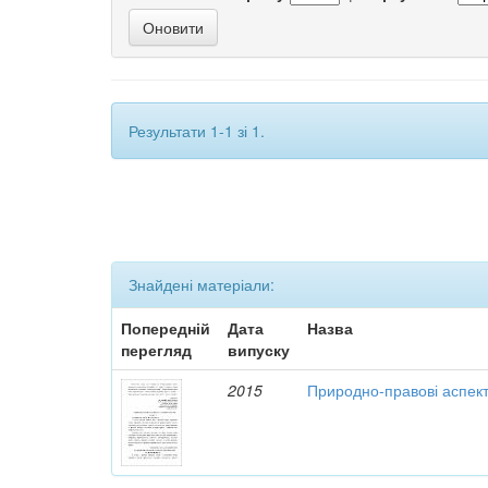
Результати 1-1 зі 1.
Знайдені матеріали:
Попередній
Дата
Назва
перегляд
випуску
2015
Природно-правові аспект