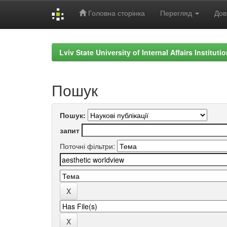
Головна сторінка
Перегляд
Дов
Skip
navigation
Lviv State University of Internal Affairs Institut
Пошук
Пошук:
запит
Поточні фільтри: