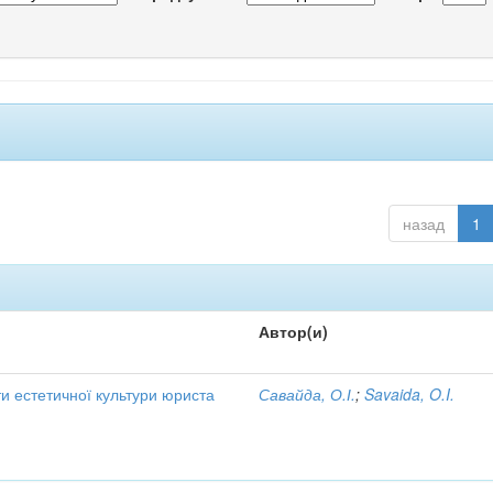
назад
1
Автор(и)
и естетичної культури юриста
Савайда, О.І.
;
Savaida, O.I.