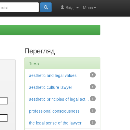
Вхід:
Мова
Перегляд
Тема
aesthetic and legal values
1
aesthetic culture lawyer
1
aesthetic principles of legal act...
1
professional consciousness
1
the legal sense of the lawyer
1