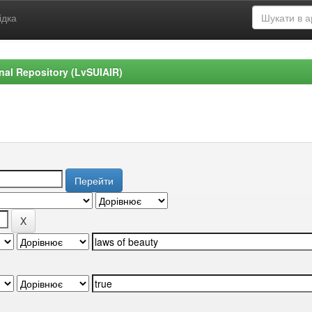
ідка
ional Repository (LvSUIAIR)