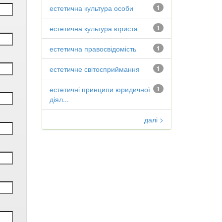
естетична культура особи
1
естетична культура юриста
1
естетична правосвідомість
1
естетичне світосприймання
1
естетичні принципи юридичної
1
діял...
далі >