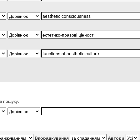
в пошуку.
Впорядкування
Автори