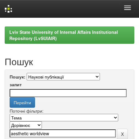
Skip
navigation
Lviv State University of Internal Affairs Institutional
Repository (LvSUIAIR)
Пошук
Пошук:
запит
Поточні фільтри: