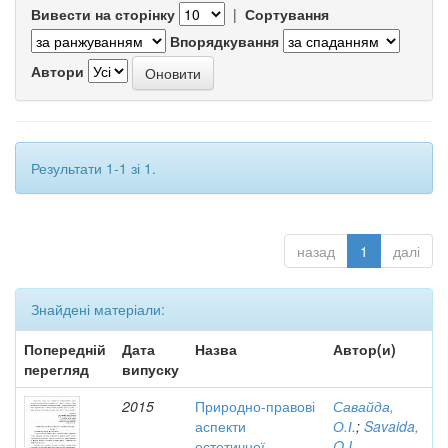
Вивести на сторінку
|
Сортування
Впорядкування
Автори
Результати 1-1 зі 1.
назад
1
далі
Знайдені матеріали:
Попередній
Дата
Назва
Автор(и)
перегляд
випуску
2015
Природно-правові
Савайда,
аспекти
О.І.
;
Savaida,
естетичної
O.I.