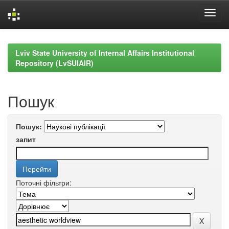
Skip
navigation
Lviv State University of Internal Affairs Institutional
Repository (LvSUIAIR)
Пошук
Пошук:
запит
Поточні фільтри: