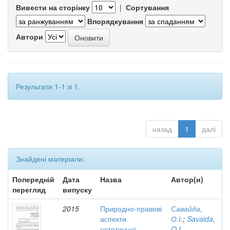
Вивести на сторінку
|
Сортування
Впорядкування
Автори
Результати 1-1 зі 1.
назад
1
далі
Знайдені матеріали:
Попередній
Дата
Назва
Автор(и)
перегляд
випуску
2015
Природно-правові
Савайда,
аспекти
О.І.
;
Savaida,
естетичної
O.I.