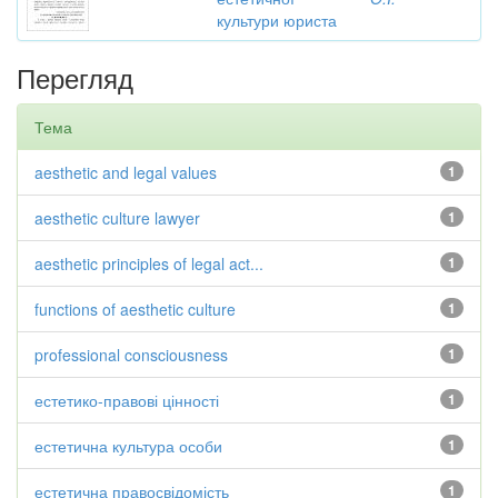
культури юриста
Перегляд
Тема
aesthetic and legal values
1
aesthetic culture lawyer
1
aesthetic principles of legal act...
1
functions of aesthetic culture
1
professional consciousness
1
естетико-правові цінності
1
естетична культура особи
1
естетична правосвідомість
1