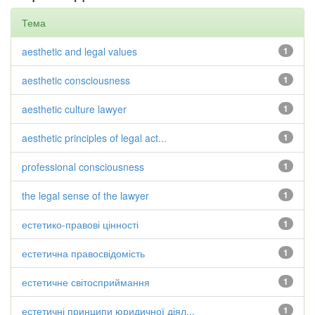
Тема
aesthetic and legal values
1
aesthetic consciousness
1
aesthetic culture lawyer
1
aesthetic principles of legal act...
1
professional consciousness
1
the legal sense of the lawyer
1
естетико-правові цінності
1
естетична правосвідомість
1
естетичне світосприймання
1
естетичні принципи юридичної діял...
1