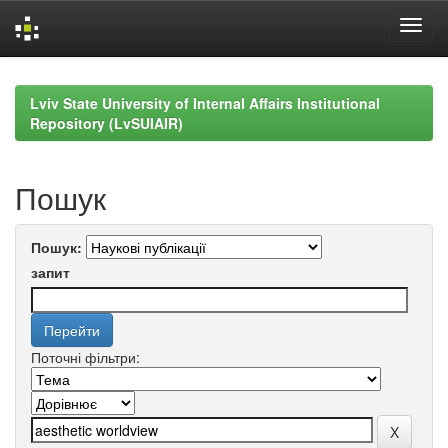
Skip
navigation
Lviv State University of Internal Affairs Institutional
Repository (LvSUIAIR)
Пошук
Пошук:
запит
Поточні фільтри: