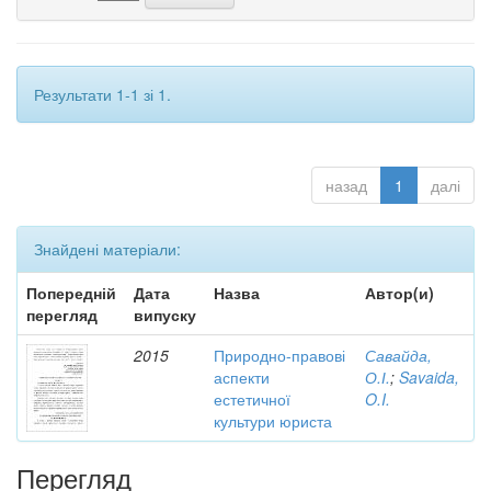
Результати 1-1 зі 1.
назад
1
далі
Знайдені матеріали:
Попередній
Дата
Назва
Автор(и)
перегляд
випуску
2015
Природно-правові
Савайда,
аспекти
О.І.
;
Savaida,
естетичної
O.I.
культури юриста
Перегляд