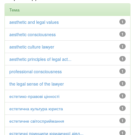
Тема
aesthetic and legal values
1
aesthetic consciousness
1
aesthetic culture lawyer
1
aesthetic principles of legal act...
1
professional consciousness
1
the legal sense of the lawyer
1
естетико-правові цінності
1
естетична культура юриста
1
естетичне світосприймання
1
естетичні принципи юридичної діял...
1