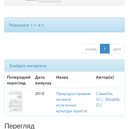
Результати 1-1 зі 1.
назад
1
далі
Знайдені матеріали:
Попередній
Дата
Назва
Автор(и)
перегляд
випуску
2015
Природно-правові
Савайда,
аспекти
О.І.
;
Savaida,
естетичної
O.I.
культури юриста
Перегляд