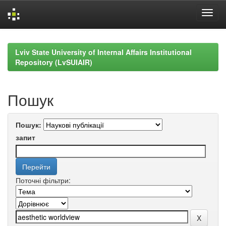
Skip
navigation
Lviv State University of Internal Affairs Institutional
Repository (LvSUIAIR)
Пошук
Пошук:
запит
Поточні фільтри: