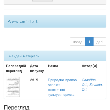
Результати 1-1 зі 1.
назад
1
далі
Знайдені матеріали:
Попередній
Дата
Назва
Автор(и)
перегляд
випуску
2015
Природно-правові
Савайда,
аспекти
О.І.
;
Savaida,
естетичної
O.I.
культури юриста
Перегляд