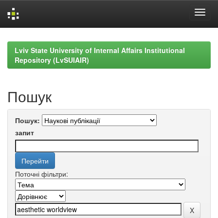
Skip
navigation
Lviv State University of Internal Affairs Institutional
Repository (LvSUIAIR)
Пошук
Пошук:
запит
Поточні фільтри: