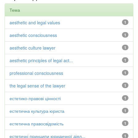
Тема
aesthetic and legal values
1
aesthetic consciousness
1
aesthetic culture lawyer
1
aesthetic principles of legal act...
1
professional consciousness
1
the legal sense of the lawyer
1
естетико-правові цінності
1
естетична культура юриста
1
естетична правосвідомість
1
естетичні принципи юридичної діял...
1