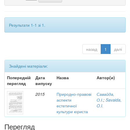
Результати 1-1 зі 1.
назад
1
далі
Знайдені матеріали:
Попередній
Дата
Назва
Автор(и)
перегляд
випуску
2015
Природно-правові
Савайда,
аспекти
О.І.
;
Savaida,
естетичної
O.I.
культури юриста
Перегляд