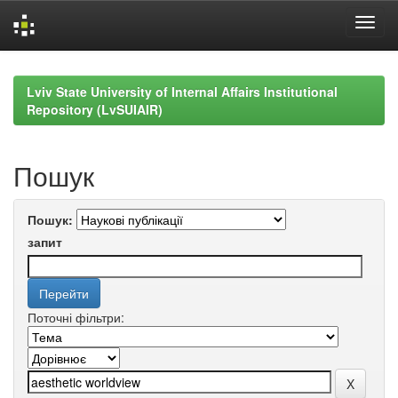
Skip
navigation
Lviv State University of Internal Affairs Institutional
Repository (LvSUIAIR)
Пошук
Пошук:
запит
Поточні фільтри: