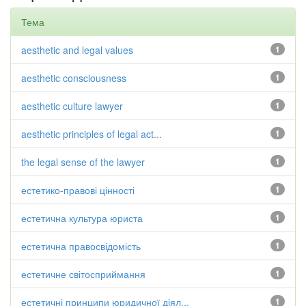
Тема
aesthetic and legal values
1
aesthetic consciousness
1
aesthetic culture lawyer
1
aesthetic principles of legal act...
1
the legal sense of the lawyer
1
естетико-правові цінності
1
естетична культура юриста
1
естетична правосвідомість
1
естетичне світосприймання
1
естетичні принципи юридичної діял...
1