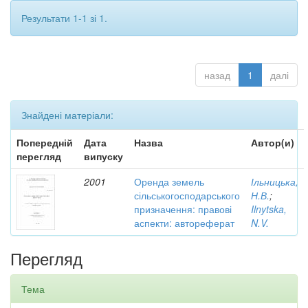
Результати 1-1 зі 1.
назад
1
далі
Знайдені матеріали:
Попередній
Дата
Назва
Автор(и)
перегляд
випуску
2001
Оренда земель
Ільницька,
сільськогосподарського
Н.В.
;
призначення: правові
Ilnytska,
аспекти: автореферат
N.V.
Перегляд
Тема