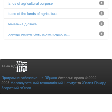
lands of agricultural purpose
1
lease of the lands of agricultura...
1
земельна ділянка
1
оренда земель сільськогосподарськ...
1
Тема від
Програмне забезпечення DSpace
Авторські права © 2002-
2005
Массачусетський технологічний інститут
та
Х’юлет Пакард
-
Зворотний зв’язок