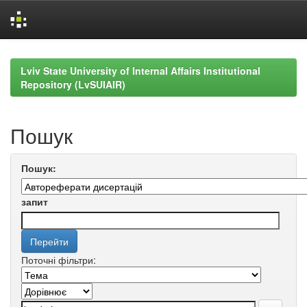
Skip
navigation
Lviv State University of Internal Affairs Institutional
Repository (LvSUIAIR)
Пошук
Пошук:
запит
Поточні фільтри: